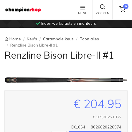
0
MENU
ZOEKEN
Eigen werkplaats en monteurs
Home
Keu's
Carambole keus
Toon alles
Renzline Bison Libre-II #1
Renzline Bison Libre-II #1
€ 204,95
€ 169,38
ex BTW
CK1064
|
8026620226974