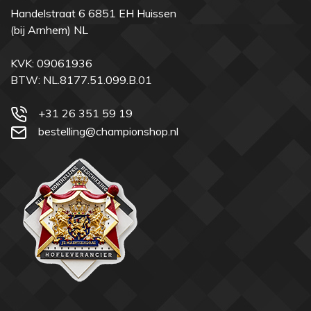
Handelstraat 6 6851 EH Huissen
(bij Arnhem) NL
KVK: 09061936
BTW: NL.8177.51.099.B.01
+31 26 351 59 19
bestelling@championshop.nl