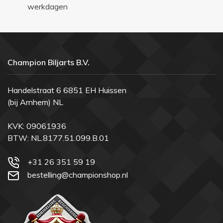
werkdagen
Champion Biljarts B.V.
Handelstraat 6 6851 EH Huissen
(bij Arnhem) NL
KVK: 09061936
BTW: NL.8177.51.099.B.01
+31 26 351 59 19
bestelling@championshop.nl