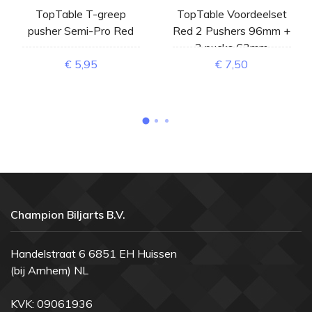
TopTable T-greep
TopTable Voordeelset
pusher Semi-Pro Red
Red 2 Pushers 96mm +
2 pucks 63mm
€ 5,95
€ 7,50
Champion Biljarts B.V.
Handelstraat 6 6851 EH Huissen
(bij Arnhem) NL
KVK: 09061936