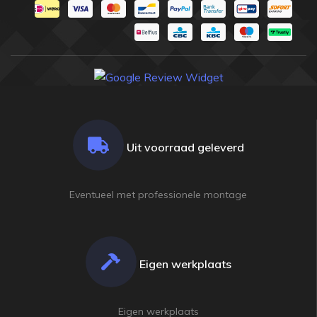
Uit voorraad geleverd
Eventueel met professionele montage
Eigen werkplaats
champion
champion
shop
shop
BILJART SPORTS & ENTERTAINMENT SINDS
BILJART SPORTS & ENTERTAINMENT SINDS
1915
1915
Eigen werkplaats