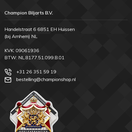
Champion Biljarts B.V.
Handelstraat 6 6851 EH Huissen
(bij Arnhem) NL
KVK: 09061936
BTW: NL.8177.51.099.B.01
+31 26 351 59 19
bestelling@championshop.nl