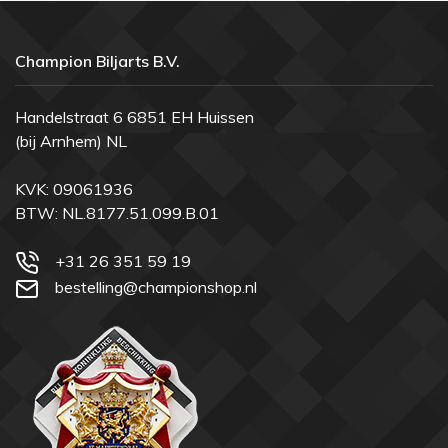
Champion Biljarts B.V.
Handelstraat 6 6851 EH Huissen
(bij Arnhem) NL
KVK: 09061936
BTW: NL.8177.51.099.B.01
+31 26 351 59 19
bestelling@championshop.nl