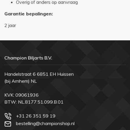
Overig of anders op aanvraag
Garantie bepalingen:
2 jaar
Champion Biljarts B.V.
Handelstraat 6 6851 EH Huissen
(bij Arnhem) NL
KVK: 09061936
BTW: NL.8177.51.099.B.01
+31 26 351 59 19
bestelling@championshop.nl