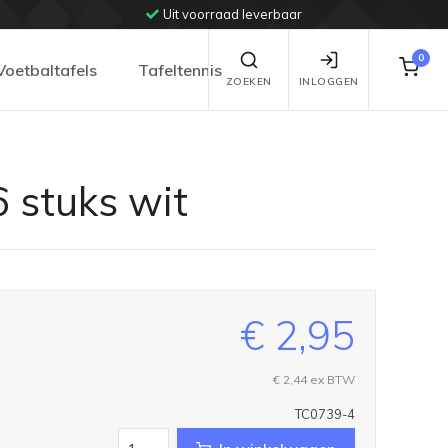
Uit voorraad leverbaar
0
Voetbaltafels
Tafeltennis
ZOEKEN
INLOGGEN
6 stuks wit
€ 2,95
€ 2,44
ex BTW
TC0739-4