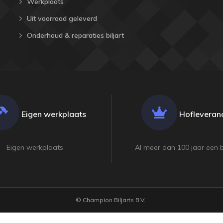
Werkplaats
Uit voorraad geleverd
Onderhoud & reparaties biljart
Eigen werkplaats
Hofleveranc
Eigen werkplaats
Al meer dan 100 jaar een 
© Champion Biljarts B.V.