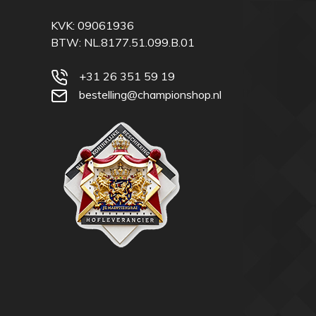
KVK: 09061936
BTW: NL.8177.51.099.B.01
+31 26 351 59 19
bestelling@championshop.nl