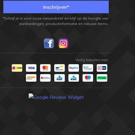
Inschrijven*
*Schrijf je in voor onze nieuwsbrief en blijf op de hoogte van
aanbiedingen, productinformatie en nieuwe items.
Veilig betalen met:
champion
champion
shop
shop
BILJART SPORTS & ENTERTAINMENT SINDS
BILJART SPORTS & ENTERTAINMENT SINDS
1915
1915