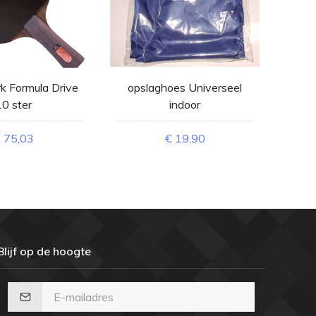
 Formula Drive
opslaghoes Universeel
op
10 ster
indoor
 75,03
€ 19,90
Blijf op de hoogte