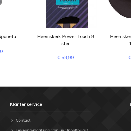
Sponeta
Heemskerk Power Touch 9
Heemskerk
ster
50
€ 59,99
€
Klantenservice
Contact
Levering/plaatsing van uw (pool)biljart