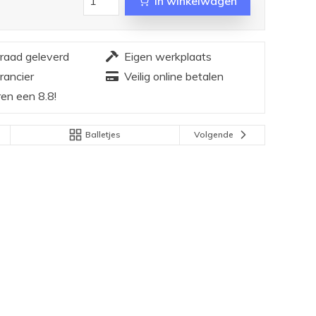
In winkelwagen
rraad geleverd
Eigen werkplaats
rancier
Veilig online betalen
en een 8.8!
Balletjes
Volgende