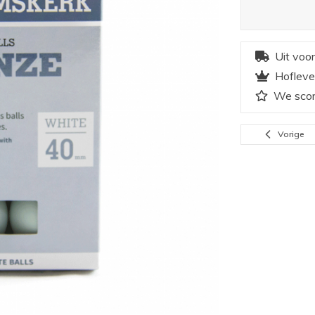
Uit voo
Hofleve
We scor
Vorige