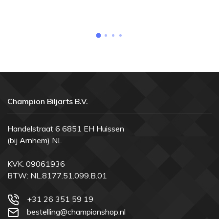
Champion Biljarts B.V.
Handelstraat 6 6851 EH Huissen
(bij Arnhem) NL
KVK: 09061936
BTW: NL.8177.51.099.B.01
+31 26 351 59 19
bestelling@championshop.nl