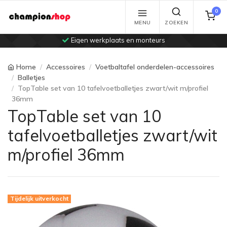
0
MENU
ZOEKEN
Eigen werkplaats en monteurs
Home
Accessoires
Voetbaltafel onderdelen-accessoires
Balletjes
TopTable set van 10 tafelvoetballetjes zwart/wit m/profiel
36mm
TopTable set van 10
tafelvoetballetjes zwart/wit
m/profiel 36mm
Tijdelijk uitverkocht