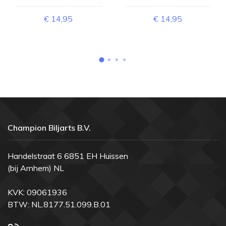
€ 14,95
€ 14,95
Champion Biljarts B.V.
Handelstraat 6 6851 EH Huissen
(bij Arnhem) NL
KVK: 09061936
BTW: NL.8177.51.099.B.01