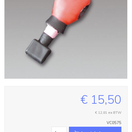
€ 15,50
€ 12,81
ex BTW
VC0575