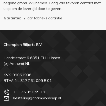
begane grond. Wij nemen 1 dag van tevoren contact met
u op om de levertijd door te geven..
Garantie:
2 jaar fabrieks garantie
Champion Biljarts B.V.
Handelstraat 6 6851 EH Huissen
(bij Arnhem) NL
KVK: 09061936
BTW: NL.8177.51.099.B.01
+31 26 351 59 19
bestelling@championshop.nl