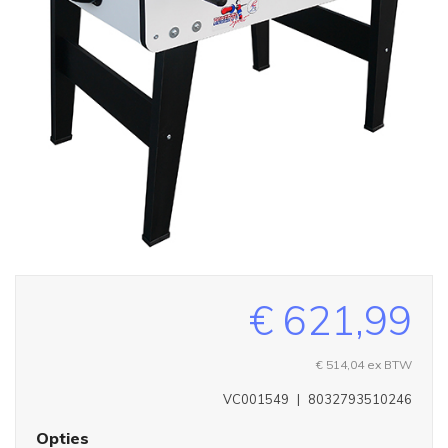
€ 621,99
€ 514,04
ex BTW
VC001549
|
8032793510246
Opties