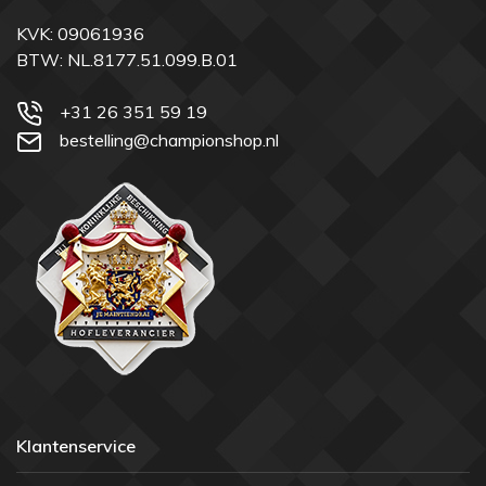
KVK: 09061936
BTW: NL.8177.51.099.B.01
+31 26 351 59 19
bestelling@championshop.nl
Klantenservice