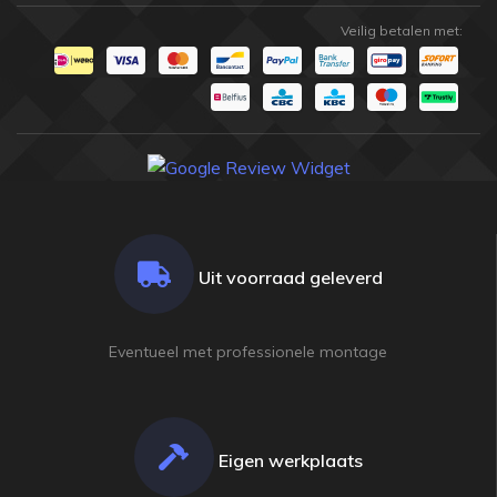
Veilig betalen met:
Uit voorraad geleverd
Eventueel met professionele montage
Eigen werkplaats
champion
champion
shop
shop