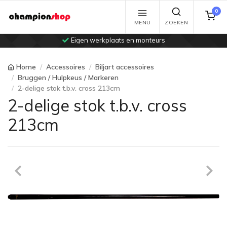
0
MENU
ZOEKEN
Eigen werkplaats en monteurs
Home
Accessoires
Biljart accessoires
Bruggen / Hulpkeus / Markeren
2-delige stok t.b.v. cross 213cm
2-delige stok t.b.v. cross
213cm
Previous
Ne