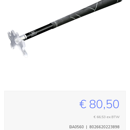
€ 80,50
€ 66,53
ex BTW
BA0560
|
8026620223898