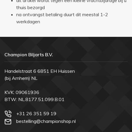
dit artikel wordt tegen een kleine vrachtbijdrage bij u
thuis bezorgd
na ontvangst betaling duurt dit meestal 1-2
werkdagen
Champion Biljarts B.V.
Handelstraat 6 6851 EH Huissen
(bij Arnhem) NL
KVK: 09061936
BTW: NL.8177.51.099.B.01
+31 26 351 59 19
bestelling@championshop.nl