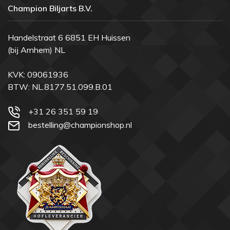
Champion Biljarts B.V.
Handelstraat 6 6851 EH Huissen
(bij Arnhem) NL
KVK: 09061936
BTW: NL.8177.51.099.B.01
+31 26 351 59 19
bestelling@championshop.nl