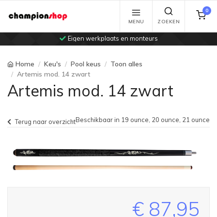
0
MENU
ZOEKEN
Eigen werkplaats en monteurs
Home
Keu's
Pool keus
Toon alles
Artemis mod. 14 zwart
Artemis mod. 14 zwart
Beschikbaar in 19 ounce, 20 ounce, 21 ounce
Terug naar overzicht
€ 87,95