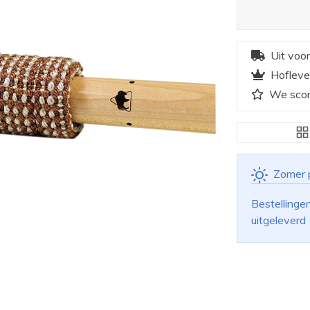
Uit voo
Hofleve
We scor
Zomer 
Bestellinge
uitgeleverd