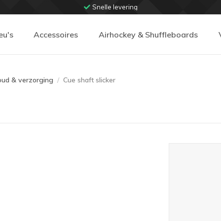
Snelle levering
eu's
Accessoires
Airhockey & Shuffleboards
oud & verzorging
Cue shaft slicker