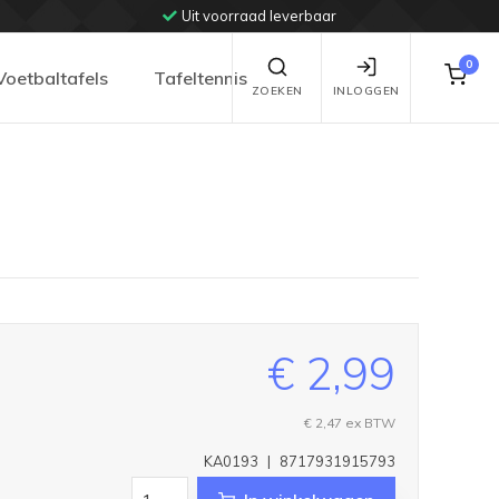
Uit voorraad leverbaar
0
Voetbaltafels
Tafeltennis
ZOEKEN
INLOGGEN
€ 2,99
€ 2,47
ex BTW
KA0193
|
8717931915793