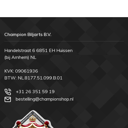
Champion Biljarts B.V.
Handelstraat 6 6851 EH Huissen
(bij Arnhem) NL
KVK: 09061936
BTW: NL.8177.51.099.B.01
+31 26 351 59 19
bestelling@championshop.nl