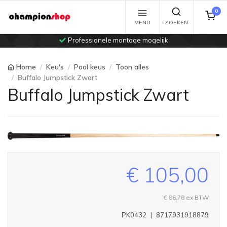
0
MENU
ZOEKEN
Professionele montage mogelijk
Home
Keu's
Pool keus
Toon alles
Buffalo Jumpstick Zwart
Buffalo Jumpstick Zwart
€ 105,00
€ 86,78
ex BTW
PK0432
|
8717931918879