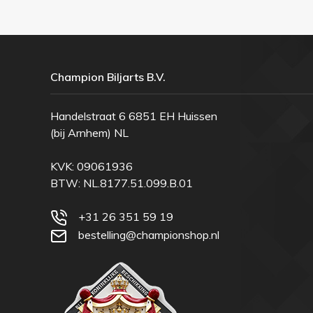
Champion Biljarts B.V.
Handelstraat 6 6851 EH Huissen
(bij Arnhem) NL
KVK: 09061936
BTW: NL.8177.51.099.B.01
+31 26 351 59 19
bestelling@championshop.nl