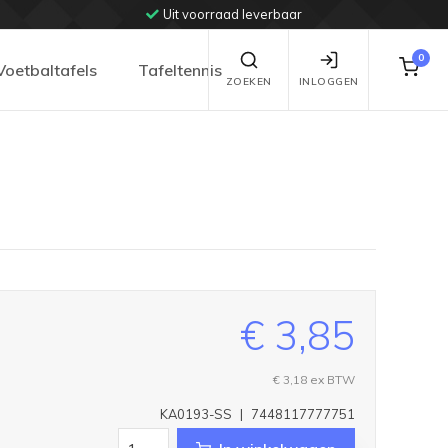
Uit voorraad leverbaar
0
Voetbaltafels
Tafeltennis
ZOEKEN
INLOGGEN
€ 3,85
€ 3,18
ex BTW
KA0193-SS
|
7448117777751