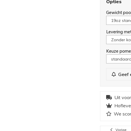
Opties
Gewicht poo
Levering me
Keuze pome
Geef 
Uit voo
Hofleve
We scor
Vorige