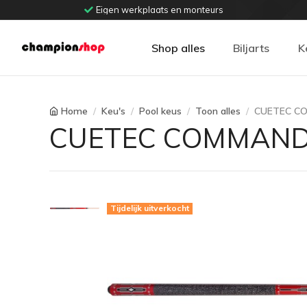
Eigen werkplaats en monteurs
Shop alles
Biljarts
K
Home
Keu's
Pool keus
Toon alles
CUETEC C
CUETEC COMMAND
Tijdelijk uitverkocht