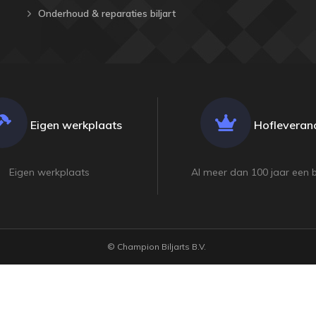
Onderhoud & reparaties biljart
Eigen werkplaats
Hofleveranc
Eigen werkplaats
Al meer dan 100 jaar een 
© Champion Biljarts B.V.