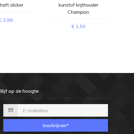
haft slicker
kunstof krijthouder
prof
Champion
€ 2,99
€ 1,50
Blijf op de hoogte
Inschrijven*