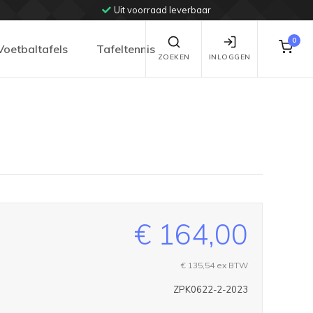
Uit voorraad leverbaar
0
Voetbaltafels
Tafeltennis
ZOEKEN
INLOGGEN
€ 164,00
€ 135,54
ex BTW
ZPK0622-2-2023