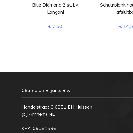
top
Blue Diamond 2 st. by
Schuurplank hou
Longoni
afsluitb
€ 7,50
€ 14,
Champion Biljarts B.V.
Handelstraat 6 6851 EH Huissen
(bij Arnhem) NL
KVK: 09061936