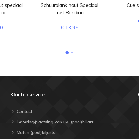
t speciaal
Schuurplank hout Speciaal
Cue s
aar
met Ronding
50
€ 13,95
Klantenservice
Contact
Levering/plaatsing van uw (pool)biljart
Maten (pool)biljarts