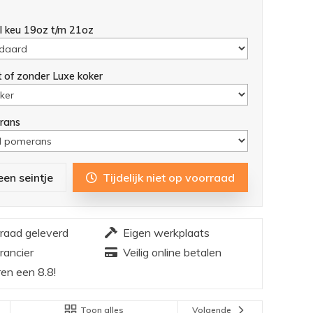
l keu 19oz t/m 21oz
t of zonder Luxe koker
rans
een seintje
Tijdelijk niet op voorraad
rraad geleverd
Eigen werkplaats
rancier
Veilig online betalen
en een 8.8!
Toon alles
Volgende