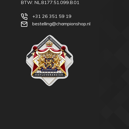
BTW: NL.8177.51.099.B.01
+31 26 351 59 19
bestelling@championshop.nl