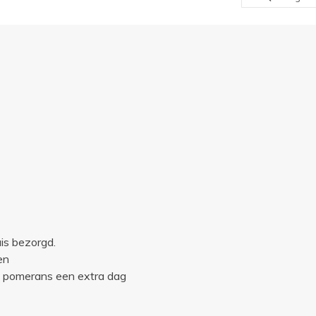
uis bezorgd.
en
e pomerans een extra dag