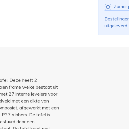
Zomer 
Bestellinge
uitgeleverd
afel. Deze heeft 2
alen frame welke bestaat uit
et 27 interne levelers voor
elveld met een dikte van
omposiet, afgewerkt met een
P37 rubbers. De tafel is
estuurd door een
taat. De tafel komt met