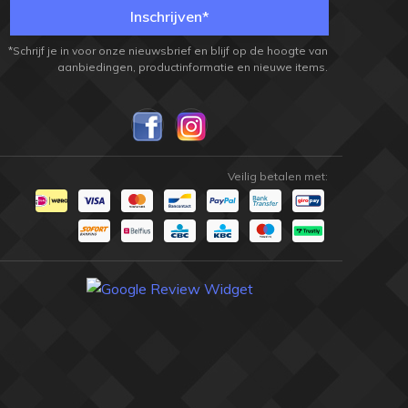
Inschrijven*
*Schrijf je in voor onze nieuwsbrief en blijf op de hoogte van
aanbiedingen, productinformatie en nieuwe items.
Veilig betalen met:
champion
champion
shop
shop
BILJART SPORTS & ENTERTAINMENT SINDS
BILJART SPORTS & ENTERTAINMENT SINDS
1915
1915