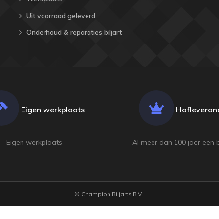
Uit voorraad geleverd
Onderhoud & reparaties biljart
Eigen werkplaats
Hofleveranc
Eigen werkplaats
Al meer dan 100 jaar een 
© Champion Biljarts B.V.