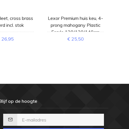
eet, cross brass
Lexor Premium huis keu, 4-
zwaa
rd incl. stok
prong mahogany Plastic
Ferule 120/130/140cm
 26,95
€ 25,50
Blijf op de hoogte