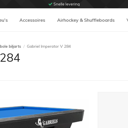
Snelle levering
eu's
Accessoires
Airhockey & Shuffleboards
bole biljarts
Gabriel Imperator V 284
 284