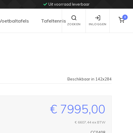
Uit voorraad leverbaar
0
Voetbaltafels
Tafeltennis
ZOEKEN
INLOGGEN
Beschikbaar in 142x284
€ 7995,00
€ 6607,44
ex BTW
CC0408