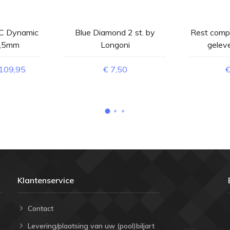
-C Dynamic
Blue Diamond 2 st. by
Rest compl
1,5mm
Longoni
geleve
109,95
€ 7,50
€
Klantenservice
Contact
Levering/plaatsing van uw (pool)biljart