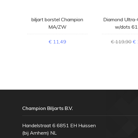
nie
biljart borstel Champion
Diamond Ultra
MA/ZW
w/dots 6
€ 11,49
€ 119,90
€ 
Champion Biljarts B.V.
Handelstraat 6 6851 EH Huissen
(bij Arnhem) NL