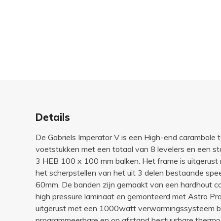
Details
De Gabriels Imperator V is een High-end carambole t
voetstukken met een totaal van 8 levelers en een st
3 HEB 100 x 100 mm balken. Het frame is uitgerust m
het scherpstellen van het uit 3 delen bestaande spe
60mm. De banden zijn gemaakt van een hardhout c
high pressure laminaat en gemonteerd met Astro Pro 
uitgerust met een 1000watt verwarmingssysteem b
programmeerbare en op afstand bestuurbare thermos