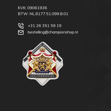
KVK: 09061936
BTW: NL.8177.51.099.B.01
+31 26 351 59 19
bestelling@championshop.nl