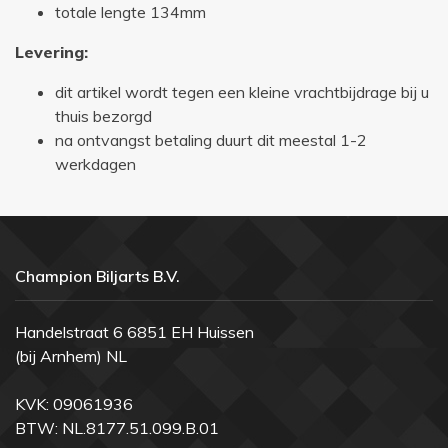
totale lengte 134mm
L
evering:
dit artikel wordt tegen een kleine vrachtbijdrage bij u
thuis bezorgd
na ontvangst betaling duurt dit meestal 1-2
werkdagen
Champion Biljarts B.V.
Handelstraat 6 6851 EH Huissen
(bij Arnhem) NL
KVK: 09061936
BTW: NL.8177.51.099.B.01