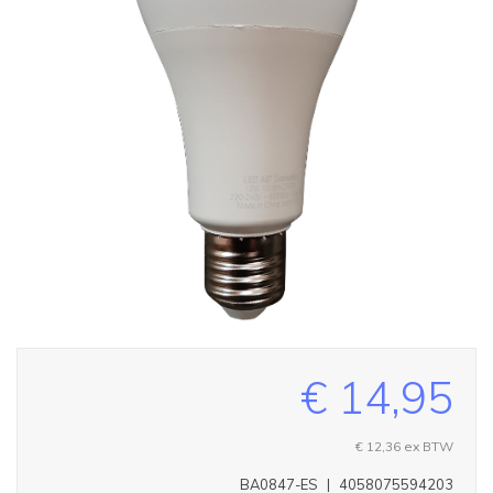
€ 14,95
€ 12,36
ex BTW
BA0847-ES
|
4058075594203