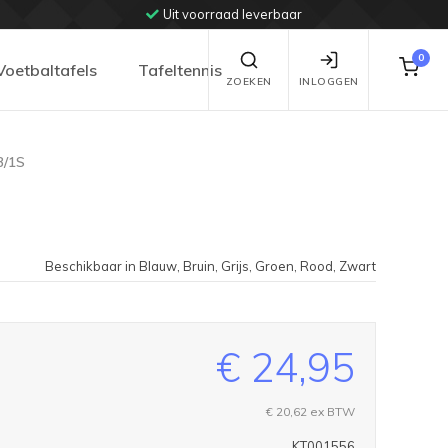
Uit voorraad leverbaar
0
Voetbaltafels
Tafeltennis
ZOEKEN
INLOGGEN
B/1S
Beschikbaar in Blauw, Bruin, Grijs, Groen, Rood, Zwart
€ 24,95
€ 20,62
ex BTW
KT001556