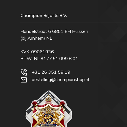
Champion Biljarts B.V.
Handelstraat 6 6851 EH Huissen
(bij Arnhem) NL
KVK: 09061936
BTW: NL.8177.51.099.B.01
+31 26 351 59 19
bestelling@championshop.nl