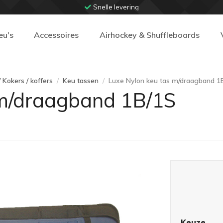
Snelle levering
eu's
Accessoires
Airhockey & Shuffleboards
 Kokers / koffers
Keu tassen
Luxe Nylon keu tas m/draagband 1
 m/draagband 1B/1S
Keuze