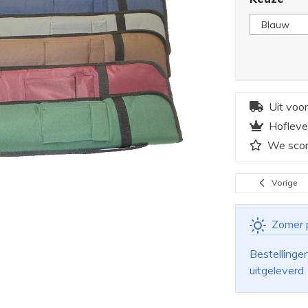
Uit voo
Hofleve
We scor
Vorige
Zomer 
Bestellinge
uitgeleverd