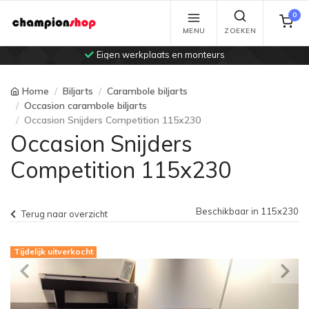
0
MENU
ZOEKEN
Eigen werkplaats en monteurs
Home
Biljarts
Carambole biljarts
Occasion carambole biljarts
Occasion Snijders Competition 115x230
Occasion Snijders
Competition 115x230
Beschikbaar in 115x230
Terug naar overzicht
Tijdelijk uitverkocht
Previous
Ne