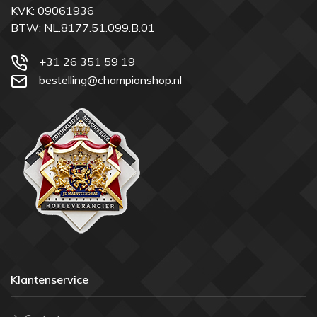
KVK: 09061936
BTW: NL.8177.51.099.B.01
+31 26 351 59 19
bestelling@championshop.nl
Klantenservice