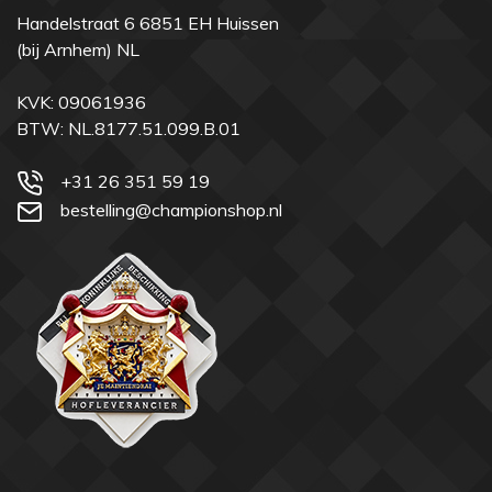
Handelstraat 6 6851 EH Huissen
(bij Arnhem) NL
KVK: 09061936
BTW: NL.8177.51.099.B.01
+31 26 351 59 19
bestelling@championshop.nl