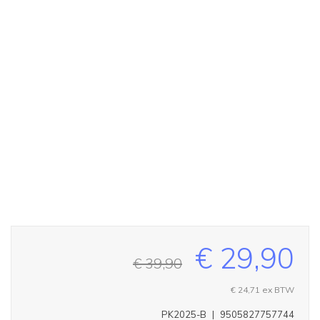
€ 29,90
€ 39,90
€ 24,71
ex BTW
PK2025-B
|
9505827757744