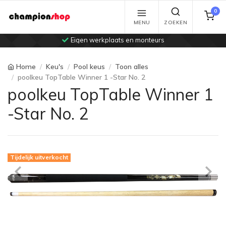
0
MENU
ZOEKEN
Eigen werkplaats en monteurs
Home
Keu's
Pool keus
Toon alles
poolkeu TopTable Winner 1 -Star No. 2
poolkeu TopTable Winner 1
-Star No. 2
Tijdelijk uitverkocht
Previous
Ne