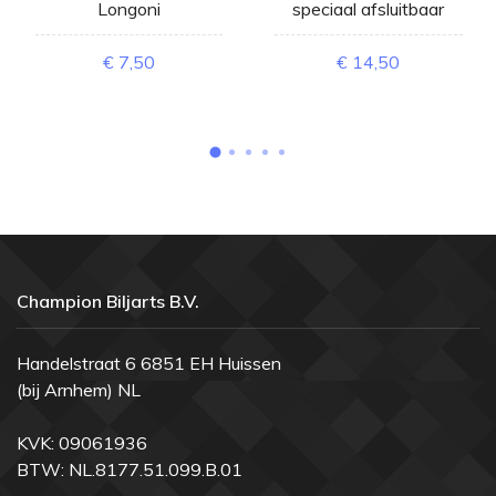
Longoni
speciaal afsluitbaar
€ 7,50
€ 14,50
Champion Biljarts B.V.
Handelstraat 6 6851 EH Huissen
(bij Arnhem) NL
KVK: 09061936
BTW: NL.8177.51.099.B.01