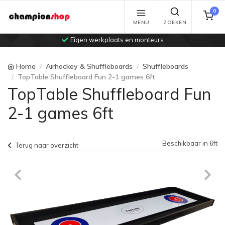
0
MENU
ZOEKEN
Eigen werkplaats en monteurs
Home
Airhockey & Shuffleboards
Shuffleboards
TopTable Shuffleboard Fun 2-1 games 6ft
TopTable Shuffleboard Fun
2-1 games 6ft
Beschikbaar in 6ft
Terug naar overzicht
Previous
Ne