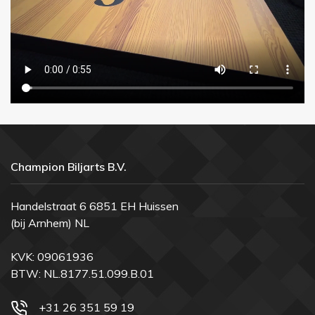
Champion Biljarts B.V.
Handelstraat 6 6851 EH Huissen
(bij Arnhem) NL
KVK: 09061936
BTW: NL.8177.51.099.B.01
+31 26 351 59 19