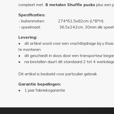
compleet met
8 metalen Shuffle pucks
plus een
Specificaties:
- buitenmaten: 274*61,5x82cm (L*B*H)
- speelmaat: 36,5x242cm, 30mm dik speelve
Levering:
• dit artikel word voor een vrachtbijdrage bij u thui
te monteren
• dit geschiedt in doos door een transporteur bega
• na bestellen duurt dit standaard 2 tot 4 werkdag
Dit artikel is bedoeld voor particulier gebruik
Garantie bepalingen:
• 1 jaar fabrieksgarantie