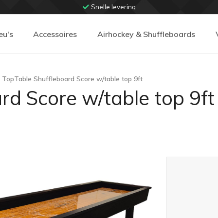
Snelle levering
eu's
Accessoires
Airhockey & Shuffleboards
TopTable Shuffleboard Score w/table top 9ft
rd Score w/table top 9ft