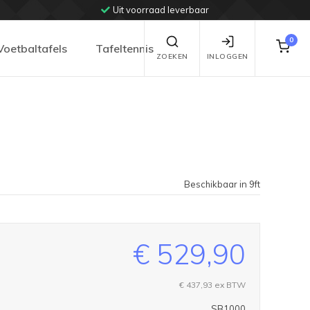
Uit voorraad leverbaar
0
Voetbaltafels
Tafeltennis
ZOEKEN
INLOGGEN
Beschikbaar in 9ft
€ 529,90
€ 437,93
ex BTW
SB1000