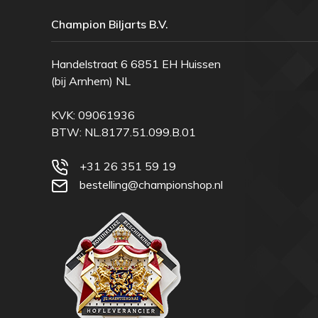
Champion Biljarts B.V.
Handelstraat 6 6851 EH Huissen
(bij Arnhem) NL
KVK: 09061936
BTW: NL.8177.51.099.B.01
+31 26 351 59 19
bestelling@championshop.nl