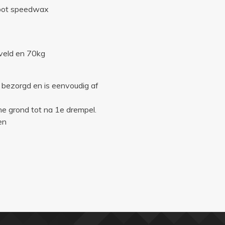
 pot speedwax
ld en 70kg
s bezorgd en is eenvoudig af
ne grond tot na 1e drempel.
en