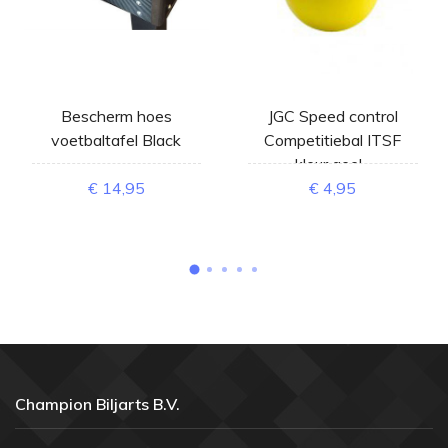
Bescherm hoes
JGC Speed control
voetbaltafel Black
Competitiebal ITSF
kleur geel
€ 14,95
€ 4,95
Champion Biljarts B.V.