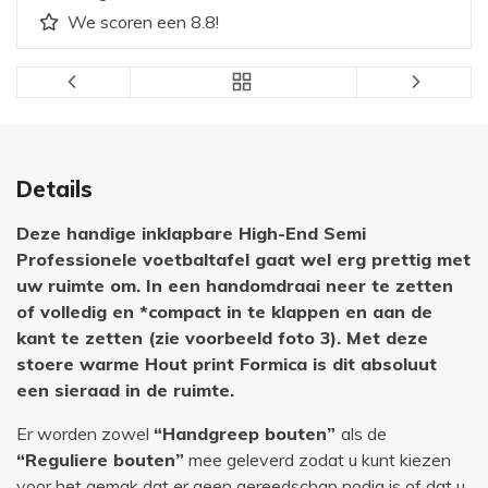
We scoren een 8.8!
Details
Deze handige inklapbare High-End Semi
Professionele voetbaltafel gaat wel erg prettig met
uw ruimte om. In een handomdraai neer te zetten
of volledig en *compact in te klappen en aan de
kant te zetten (zie voorbeeld foto 3). Met deze
stoere warme Hout print Formica is dit absoluut
een sieraad in de ruimte.
Er worden zowel
“Handgreep bouten”
als de
“Reguliere bouten”
mee geleverd zodat u kunt kiezen
voor het gemak dat er geen gereedschap nodig is of dat u