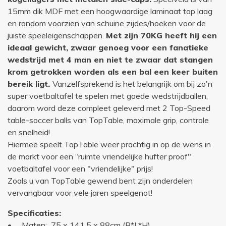
15mm dik MDF met een hoogwaardige laminaat top laag
en rondom voorzien van schuine zijdes/hoeken voor de
juiste speeleigenschappen.
Met zijn 70KG heeft hij een
ideaal gewicht, zwaar genoeg voor een fanatieke
wedstrijd met 4 man en niet te zwaar dat stangen
krom getrokken worden als een bal een keer buiten
bereik ligt.
Vanzelfsprekend is het belangrijk om bij zo'n
super voetbaltafel te spelen met goede wedstrijdballen,
daarom word deze compleet geleverd met 2 Top-Speed
table-soccer balls van TopTable, maximale grip, controle
en snelheid!
Hiermee speelt TopTable weer prachtig in op de wens in
de markt voor een “ruimte vriendelijke hufter proof"
voetbaltafel voor een "vriendelijke" prijs!
Zoals u van TopTable gewend bent zijn onderdelen
vervangbaar voor vele jaren speelgenot!
Specificaties:
• Maten: 75 x 141,5 x 88cm (B*L*H)