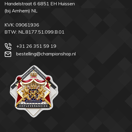
Handelstraat 6 6851 EH Huissen
(bij Arnhem) NL
KVK: 09061936
BTW: NL.8177.51.099.B.01
+31 26 351 59 19
bestelling@championshop.nl