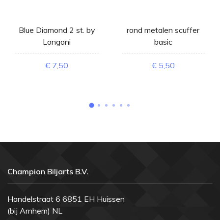
Blue Diamond 2 st. by
rond metalen scuffer
Longoni
basic
€ 7,50
€ 5,50
Champion Biljarts B.V.
Handelstraat 6 6851 EH Huissen
(bij Arnhem) NL