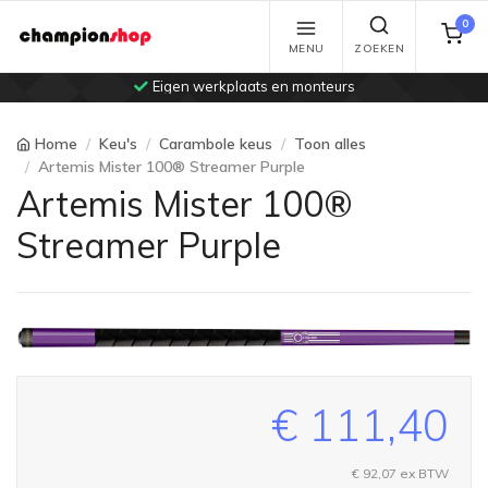
0
MENU
ZOEKEN
Eigen werkplaats en monteurs
Home
Keu's
Carambole keus
Toon alles
Artemis Mister 100® Streamer Purple
Artemis Mister 100®
Streamer Purple
€ 111,40
€ 92,07
ex BTW