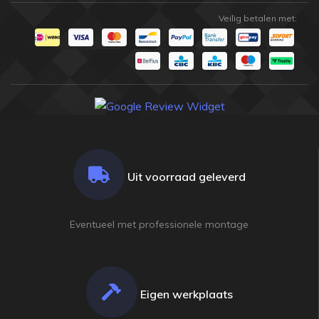
Veilig betalen met:
Uit voorraad geleverd
Eventueel met professionele montage
Eigen werkplaats
champion
champion
shop
shop