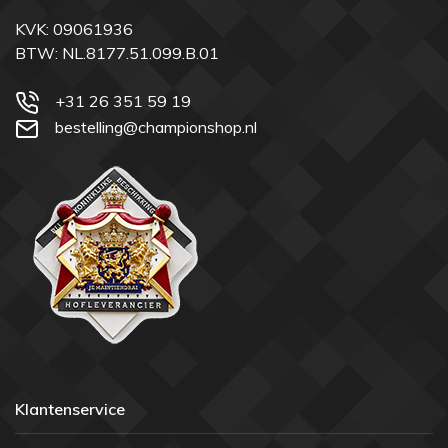
KVK: 09061936
BTW: NL.8177.51.099.B.01
+31 26 351 59 19
bestelling@championshop.nl
Klantenservice