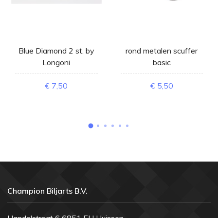
Blue Diamond 2 st. by
rond metalen scuffer
Longoni
basic
€ 7,50
€ 5,50
Champion Biljarts B.V.