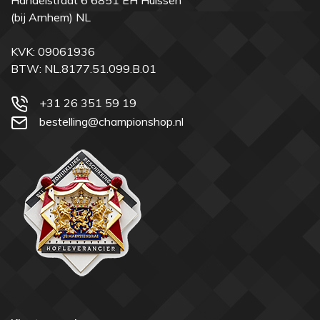
Handelstraat 6 6851 EH Huissen
(bij Arnhem) NL
KVK: 09061936
BTW: NL.8177.51.099.B.01
+31 26 351 59 19
bestelling@championshop.nl