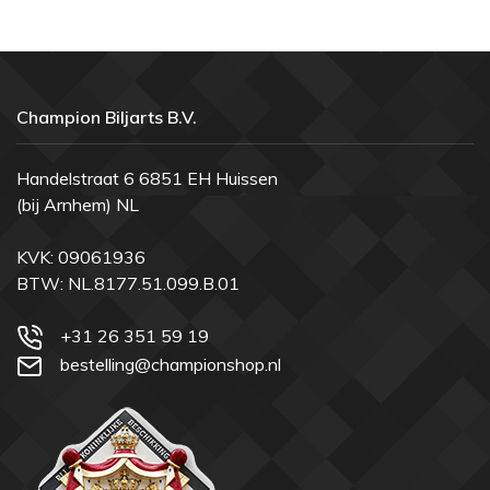
Champion Biljarts B.V.
Handelstraat 6 6851 EH Huissen
(bij Arnhem) NL
KVK: 09061936
BTW: NL.8177.51.099.B.01
+31 26 351 59 19
bestelling@championshop.nl