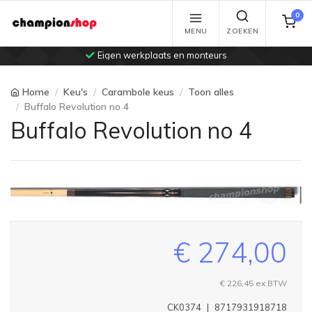
0
MENU
ZOEKEN
Eigen werkplaats en monteurs
Home
Keu's
Carambole keus
Toon alles
Buffalo Revolution no 4
Buffalo Revolution no 4
€ 274,00
€ 226,45
ex BTW
CK0374
|
8717931918718