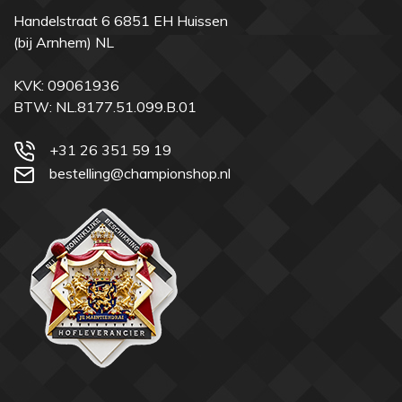
Handelstraat 6 6851 EH Huissen
(bij Arnhem) NL
KVK: 09061936
BTW: NL.8177.51.099.B.01
+31 26 351 59 19
bestelling@championshop.nl