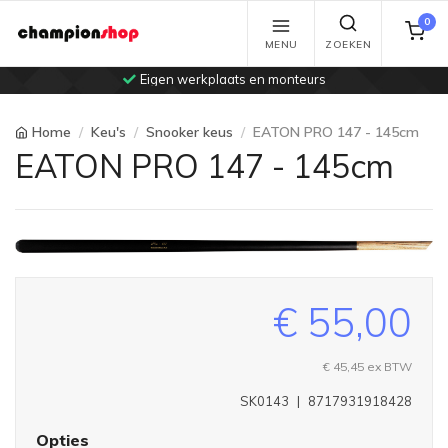
0
MENU
ZOEKEN
Eigen werkplaats en monteurs
Home
Keu's
Snooker keus
EATON PRO 147 - 145cm
EATON PRO 147 - 145cm
€ 55,00
€ 45,45
ex BTW
SK0143
|
8717931918428
Opties