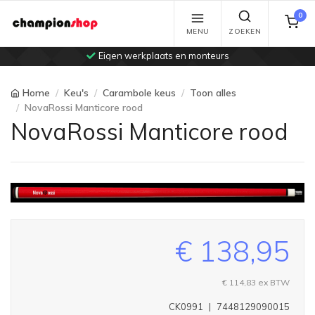
0
MENU
ZOEKEN
Eigen werkplaats en monteurs
Home
Keu's
Carambole keus
Toon alles
NovaRossi Manticore rood
NovaRossi Manticore rood
€ 138,95
€ 114,83
ex BTW
CK0991
|
7448129090015