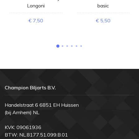
Longoni
basic
€ 7,50
€ 5,50
Champion Biljarts B.V.
Handelstraat 6 6851 EH Huissen
(bij Arnhem) NL
KVK: 09061936
BTW: NL.8177.51.099.B.01