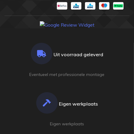
Uit voorraad geleverd
Eventueel met professionele montage
Eigen werkplaats
champion
champion
shop
shop
BILJART SPORTS & ENTERTAINMENT SINDS
BILJART SPORTS & ENTERTAINMENT SINDS
1915
1915
Eigen werkplaats