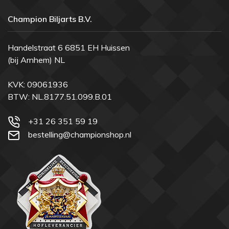
Champion Biljarts B.V.
Handelstraat 6 6851 EH Huissen
(bij Arnhem) NL
KVK: 09061936
BTW: NL.8177.51.099.B.01
+31 26 351 59 19
bestelling@championshop.nl