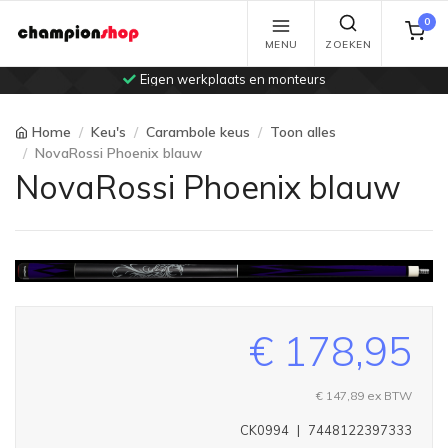
0
MENU
ZOEKEN
Eigen werkplaats en monteurs
Home
Keu's
Carambole keus
Toon alles
NovaRossi Phoenix blauw
NovaRossi Phoenix blauw
€ 178,95
€ 147,89
ex BTW
CK0994
|
7448122397333