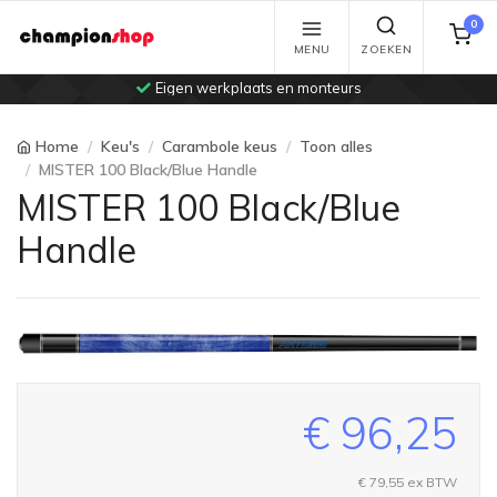
0
MENU
ZOEKEN
Eigen werkplaats en monteurs
Home
Keu's
Carambole keus
Toon alles
MISTER 100 Black/Blue Handle
MISTER 100 Black/Blue
Handle
€ 96,25
€ 79,55
ex BTW