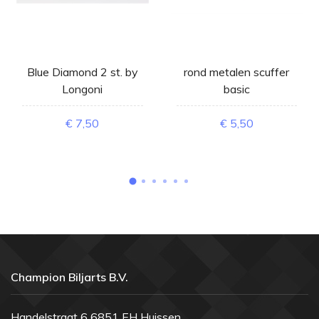
Blue Diamond 2 st. by
rond metalen scuffer
Longoni
basic
€ 7,50
€ 5,50
Champion Biljarts B.V.
Handelstraat 6 6851 EH Huissen