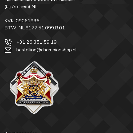
(bij Arnhem) NL
KVK: 09061936
BTW: NL.8177.51.099.B.01
+31 26 351 59 19
bestelling@championshop.nl